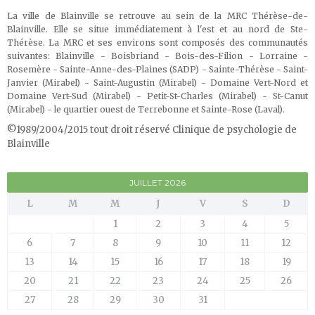
La ville de Blainville se retrouve au sein de la MRC Thérèse-de-
Blainville. Elle se situe immédiatement à l'est et au nord de Ste-
Thérèse. La MRC et ses environs sont composés des communautés
suivantes: Blainville - Boisbriand - Bois-des-Filion - Lorraine -
Rosemère - Sainte-Anne-des-Plaines (SADP) - Sainte-Thérèse - Saint-
Janvier (Mirabel) - Saint-Augustin (Mirabel) - Domaine Vert-Nord et
Domaine Vert-Sud (Mirabel) - Petit-St-Charles (Mirabel) - St-Canut
(Mirabel) - le quartier ouest de Terrebonne et Sainte-Rose (Laval)
.
©1989/2004/2015 tout droit réservé Clinique de psychologie de
Blainville
JUILLET 2026
L
M
M
J
V
S
D
1
2
3
4
5
6
7
8
9
10
11
12
13
14
15
16
17
18
19
20
21
22
23
24
25
26
27
28
29
30
31