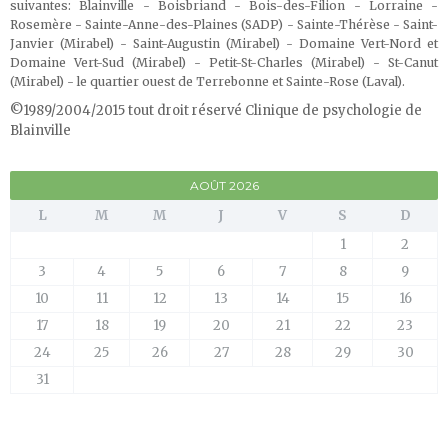
suivantes: Blainville - Boisbriand - Bois-des-Filion - Lorraine -
Rosemère - Sainte-Anne-des-Plaines (SADP) - Sainte-Thérèse - Saint-
Janvier (Mirabel) - Saint-Augustin (Mirabel) - Domaine Vert-Nord et
Domaine Vert-Sud (Mirabel) - Petit-St-Charles (Mirabel) - St-Canut
(Mirabel) - le quartier ouest de Terrebonne et Sainte-Rose (Laval)
.
©1989/2004/2015 tout droit réservé Clinique de psychologie de
Blainville
AOÛT 2026
L
M
M
J
V
S
D
1
2
3
4
5
6
7
8
9
10
11
12
13
14
15
16
17
18
19
20
21
22
23
24
25
26
27
28
29
30
31