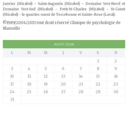
Janvier (Mirabel) - Saint-Augustin (Mirabel) - Domaine Vert-Nord et
Domaine Vert-Sud (Mirabel) - Petit-St-Charles (Mirabel) - St-Canut
(Mirabel) - le quartier ouest de Terrebonne et Sainte-Rose (Laval)
.
©1989/2004/2015 tout droit réservé Clinique de psychologie de
Blainville
AOÛT 2026
L
M
M
J
V
S
D
1
2
3
4
5
6
7
8
9
10
11
12
13
14
15
16
17
18
19
20
21
22
23
24
25
26
27
28
29
30
31