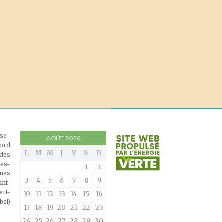
èse-
AOÛT 2026
nord
L
M
M
J
V
S
D
 des
des-
1
2
ines
3
4
5
6
7
8
9
int-
ert-
10
11
12
13
14
15
16
bel)
17
18
19
20
21
22
23
24
25
26
27
28
29
30