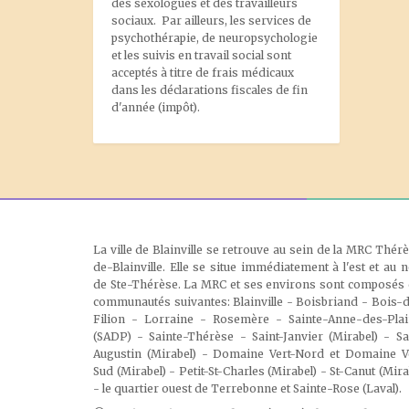
des sexologues et des travailleurs
sociaux. Par ailleurs, les services de
psychothérapie, de neuropsychologie
et les suivis en travail social sont
acceptés à titre de frais médicaux
dans les déclarations fiscales de fin
d'année (impôt).
La ville de Blainville se retrouve au sein de la MRC Thér
de-Blainville. Elle se situe immédiatement à l'est et au 
de Ste-Thérèse. La MRC et ses environs sont composés
communautés suivantes: Blainville - Boisbriand - Bois-
Filion - Lorraine - Rosemère - Sainte-Anne-des-Pla
(SADP) - Sainte-Thérèse - Saint-Janvier (Mirabel) - Sa
Augustin (Mirabel) - Domaine Vert-Nord et Domaine V
Sud (Mirabel) - Petit-St-Charles (Mirabel) - St-Canut (Mira
- le quartier ouest de Terrebonne et Sainte-Rose (Laval)
.