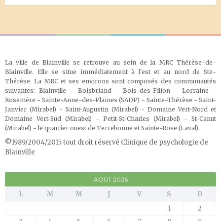
La ville de Blainville se retrouve au sein de la MRC Thérèse-de-
Blainville. Elle se situe immédiatement à l'est et au nord de Ste-
Thérèse. La MRC et ses environs sont composés des communautés
suivantes: Blainville - Boisbriand - Bois-des-Filion - Lorraine -
Rosemère - Sainte-Anne-des-Plaines (SADP) - Sainte-Thérèse - Saint-
Janvier (Mirabel) - Saint-Augustin (Mirabel) - Domaine Vert-Nord et
Domaine Vert-Sud (Mirabel) - Petit-St-Charles (Mirabel) - St-Canut
(Mirabel) - le quartier ouest de Terrebonne et Sainte-Rose (Laval)
.
©1989/2004/2015 tout droit réservé Clinique de psychologie de
Blainville
AOÛT 2026
L
M
M
J
V
S
D
1
2