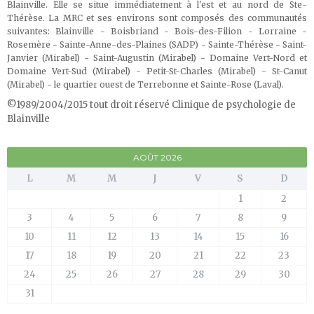
Blainville. Elle se situe immédiatement à l'est et au nord de Ste-
Thérèse. La MRC et ses environs sont composés des communautés
suivantes: Blainville - Boisbriand - Bois-des-Filion - Lorraine -
Rosemère - Sainte-Anne-des-Plaines (SADP) - Sainte-Thérèse - Saint-
Janvier (Mirabel) - Saint-Augustin (Mirabel) - Domaine Vert-Nord et
Domaine Vert-Sud (Mirabel) - Petit-St-Charles (Mirabel) - St-Canut
(Mirabel) - le quartier ouest de Terrebonne et Sainte-Rose (Laval)
.
©1989/2004/2015 tout droit réservé Clinique de psychologie de
Blainville
AOÛT 2026
L
M
M
J
V
S
D
1
2
3
4
5
6
7
8
9
10
11
12
13
14
15
16
17
18
19
20
21
22
23
24
25
26
27
28
29
30
31