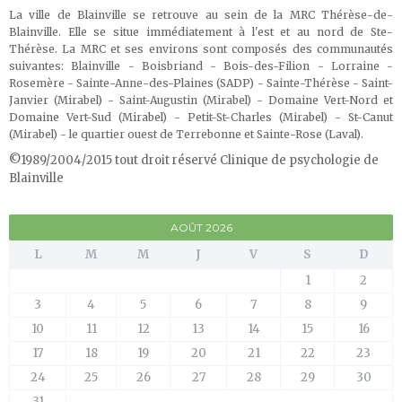
La ville de Blainville se retrouve au sein de la MRC Thérèse-de-
Blainville. Elle se situe immédiatement à l'est et au nord de Ste-
Thérèse. La MRC et ses environs sont composés des communautés
suivantes: Blainville - Boisbriand - Bois-des-Filion - Lorraine -
Rosemère - Sainte-Anne-des-Plaines (SADP) - Sainte-Thérèse - Saint-
Janvier (Mirabel) - Saint-Augustin (Mirabel) - Domaine Vert-Nord et
Domaine Vert-Sud (Mirabel) - Petit-St-Charles (Mirabel) - St-Canut
(Mirabel) - le quartier ouest de Terrebonne et Sainte-Rose (Laval)
.
©1989/2004/2015 tout droit réservé Clinique de psychologie de
Blainville
AOÛT 2026
L
M
M
J
V
S
D
1
2
3
4
5
6
7
8
9
10
11
12
13
14
15
16
17
18
19
20
21
22
23
24
25
26
27
28
29
30
31