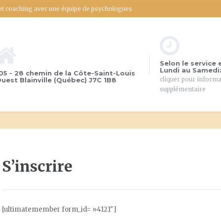
 et coaching avec une équipe de psychologues
Selon le service 
Lundi au Samedi:
05 - 28 chemin de la Côte-Saint-Louis
cliquer pour inform
uest Blainville (Québec) J7C 1B8
supplémentaire
S’inscrire
[ultimatemember form_id= »4121″]