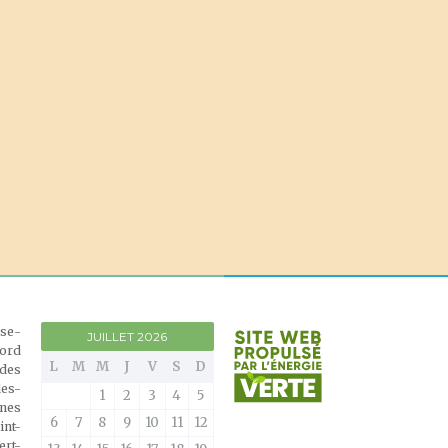
èse-
JUILLET 2026
nord
L
M
M
J
V
S
D
 des
des-
1
2
3
4
5
ines
6
7
8
9
10
11
12
int-
ert-