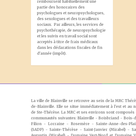
remboursent habituellement une
partie des honoraires des
psychologues et neuropsychologues,
des sexologues et des travailleurs
sociaux. Par ailleurs, les services de
psychothérapie, de neuropsychologie
et les suivis en travail social sont
acceptés à titre de frais médicaux
dans les déclarations fiscales de fin
d'année (impôt).
La ville de Blainville se retrouve au sein de la MRC Thér
de-Blainville. Elle se situe immédiatement à l'est et au 
de Ste-Thérèse. La MRC et ses environs sont composés
communautés suivantes: Blainville - Boisbriand - Bois-
Filion - Lorraine - Rosemère - Sainte-Anne-des-Pla
(SADP) - Sainte-Thérèse - Saint-Janvier (Mirabel) - Sa
Augustin (Mirabel) - Domaine Vert-Nord et Domaine V