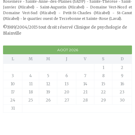
Rosemère - Sainte-Anne-des-Plaines (SADP) - Sainte-Thérèse - Saint-
Janvier (Mirabel) - Saint-Augustin (Mirabel) - Domaine Vert-Nord et
Domaine Vert-Sud (Mirabel) - Petit-St-Charles (Mirabel) - St-Canut
(Mirabel) - le quartier ouest de Terrebonne et Sainte-Rose (Laval)
.
©1989/2004/2015 tout droit réservé Clinique de psychologie de
Blainville
AOÛT 2026
L
M
M
J
V
S
D
1
2
3
4
5
6
7
8
9
10
11
12
13
14
15
16
17
18
19
20
21
22
23
24
25
26
27
28
29
30
31