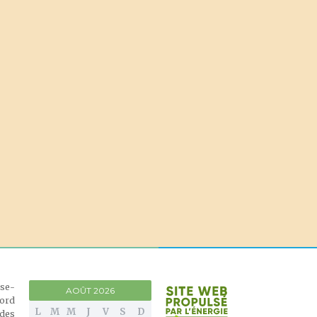
èse-
AOÛT 2026
nord
L
M
M
J
V
S
D
 des