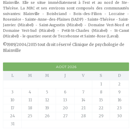
Blainville. Elle se situe immédiatement à l'est et au nord de Ste-
Thérèse. La MRC et ses environs sont composés des communautés
suivantes: Blainville - Boisbriand - Bois-des-Filion - Lorraine -
Rosemère - Sainte-Anne-des-Plaines (SADP) - Sainte-Thérèse - Saint-
Janvier (Mirabel) - Saint-Augustin (Mirabel) - Domaine Vert-Nord et
Domaine Vert-Sud (Mirabel) - Petit-St-Charles (Mirabel) - St-Canut
(Mirabel) - le quartier ouest de Terrebonne et Sainte-Rose (Laval)
.
©1989/2004/2015 tout droit réservé Clinique de psychologie de
Blainville
AOÛT 2026
L
M
M
J
V
S
D
1
2
3
4
5
6
7
8
9
10
11
12
13
14
15
16
17
18
19
20
21
22
23
24
25
26
27
28
29
30
31