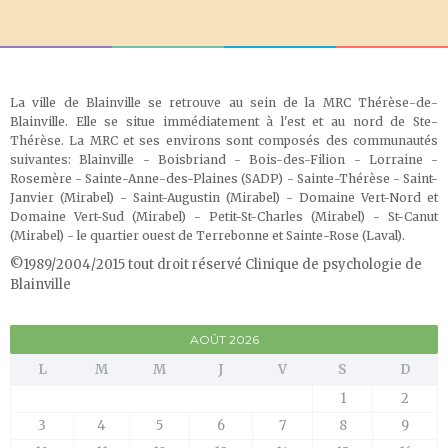
La ville de Blainville se retrouve au sein de la MRC Thérèse-de-
Blainville. Elle se situe immédiatement à l'est et au nord de Ste-
Thérèse. La MRC et ses environs sont composés des communautés
suivantes: Blainville - Boisbriand - Bois-des-Filion - Lorraine -
Rosemère - Sainte-Anne-des-Plaines (SADP) - Sainte-Thérèse - Saint-
Janvier (Mirabel) - Saint-Augustin (Mirabel) - Domaine Vert-Nord et
Domaine Vert-Sud (Mirabel) - Petit-St-Charles (Mirabel) - St-Canut
(Mirabel) - le quartier ouest de Terrebonne et Sainte-Rose (Laval)
.
©1989/2004/2015 tout droit réservé Clinique de psychologie de
Blainville
AOÛT 2026
L
M
M
J
V
S
D
1
2
3
4
5
6
7
8
9