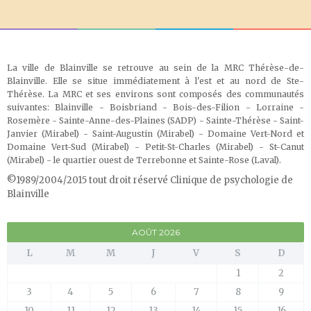
La ville de Blainville se retrouve au sein de la MRC Thérèse-de-
Blainville. Elle se situe immédiatement à l'est et au nord de Ste-
Thérèse. La MRC et ses environs sont composés des communautés
suivantes: Blainville - Boisbriand - Bois-des-Filion - Lorraine -
Rosemère - Sainte-Anne-des-Plaines (SADP) - Sainte-Thérèse - Saint-
Janvier (Mirabel) - Saint-Augustin (Mirabel) - Domaine Vert-Nord et
Domaine Vert-Sud (Mirabel) - Petit-St-Charles (Mirabel) - St-Canut
(Mirabel) - le quartier ouest de Terrebonne et Sainte-Rose (Laval)
.
©1989/2004/2015 tout droit réservé Clinique de psychologie de
Blainville
AOÛT 2026
L
M
M
J
V
S
D
1
2
3
4
5
6
7
8
9
10
11
12
13
14
15
16