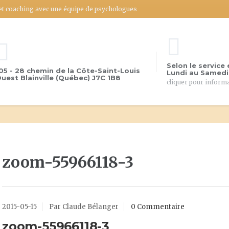
 et coaching avec une équipe de psychologues
Selon le service 
05 - 28 chemin de la Côte-Saint-Louis
Lundi au Samedi:
uest Blainville (Québec) J7C 1B8
cliquer pour inform
zoom-55966118-3
2015-05-15
Par Claude Bélanger
0 Commentaire
zoom-55966118-3