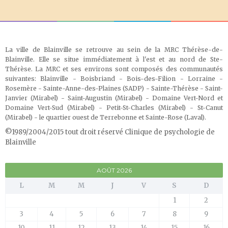
La ville de Blainville se retrouve au sein de la MRC Thérèse-de-
Blainville. Elle se situe immédiatement à l'est et au nord de Ste-
Thérèse. La MRC et ses environs sont composés des communautés
suivantes: Blainville - Boisbriand - Bois-des-Filion - Lorraine -
Rosemère - Sainte-Anne-des-Plaines (SADP) - Sainte-Thérèse - Saint-
Janvier (Mirabel) - Saint-Augustin (Mirabel) - Domaine Vert-Nord et
Domaine Vert-Sud (Mirabel) - Petit-St-Charles (Mirabel) - St-Canut
(Mirabel) - le quartier ouest de Terrebonne et Sainte-Rose (Laval)
.
©1989/2004/2015 tout droit réservé Clinique de psychologie de
Blainville
AOÛT 2026
L
M
M
J
V
S
D
1
2
3
4
5
6
7
8
9
10
11
12
13
14
15
16